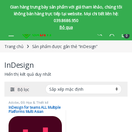
Gian hàng trưng bày sản phẩm với giá tham khảo, chúng tôi
không bán hàng trực tiếp tại website. Mọi chi tiết liên hệ:
039.8686.950
Bỏ qua
Bỏ qua để chuyển hướng
Bỏ qua nội dung
0
Trang chủ
Sản phẩm được gắn thẻ “InDesign”
InDesign
Hiển thị kết quả duy nhất
Bộ lọc
Adobe
,
Đồ Họa & Thiết kế
InDesign for teams ALL Multiple
Platforms Multi Asian
Languages Subscription New 12
Months