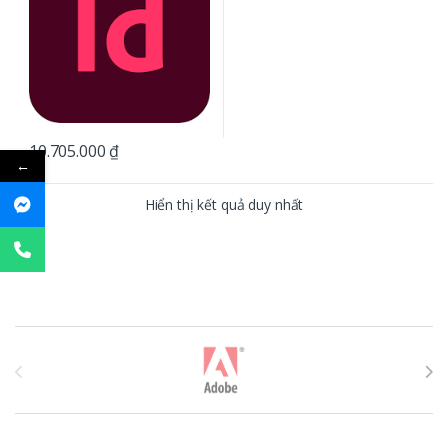
10.705.000
₫
←
Hiển thị kết quả duy nhất
T
h
ư