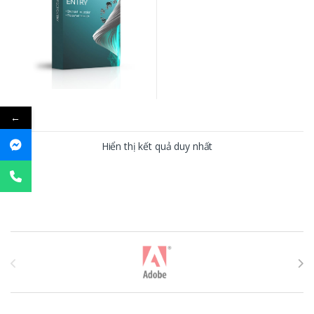
←
Hiển thị kết quả duy nhất
T
h
ư