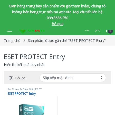
Gian hàng trưng bày sản phẩm với giá tham khảo, chúng tôi
không bán hàng trực tiếp tại website. Mọi chi tiết liên hệ:
039.8686.950
Bỏ qua
Bỏ qua để chuyển hướng
Bỏ qua nội dung
0
Trang chủ
Sản phẩm được gắn thẻ “ESET PROTECT Entry”
ESET PROTECT Entry
Hiển thị kết quả duy nhất
Bộ lọc
An Toàn & Bảo Mật
,
ESET
ESET PROTECT Entry