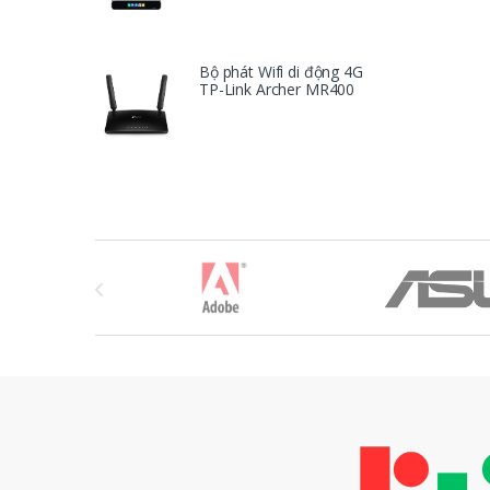
Bộ phát Wifi di động 4G
TP-Link Archer MR400
T
h
ư
ơ
n
g