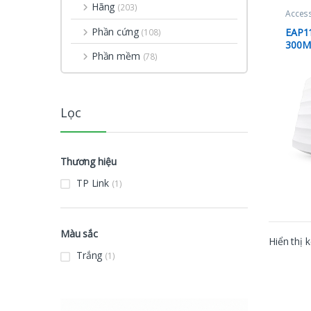
Hãng
(203)
Access
Phần cứng
EAP1
(108)
300M
Phần mềm
(78)
Lọc
Thương hiệu
TP Link
(1)
Màu sắc
Hiển thị 
Trắng
(1)