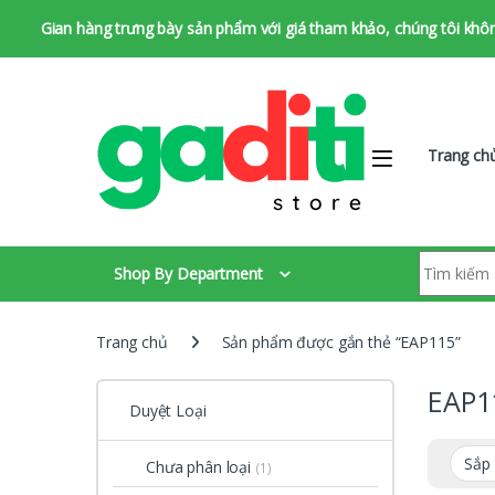
Gian hàng trưng bày sản phẩm với giá tham khảo, chúng tôi không 
Bỏ qua để chuyển hướng
Bỏ qua nội dung
Trang ch
Tìm kiếm:
Shop By Department
Trang chủ
Sản phẩm được gắn thẻ “EAP115”
EAP1
Duyệt Loại
Chưa phân loại
(1)