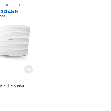
 point
,
TP-Link
15 Chuẩn N
bps
kết quả duy nhất