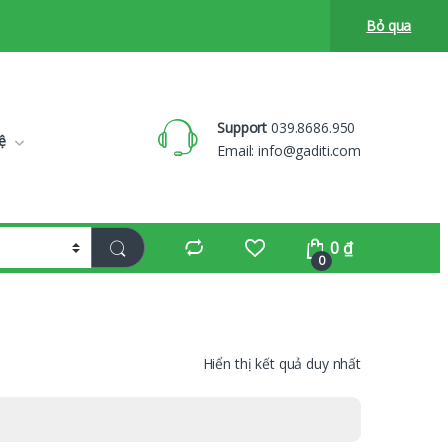
Bỏ qua
Support
039.8686.950
ệ
Email:
info@gaditi.com
0
₫
0
Hiển thị kết quả duy nhất