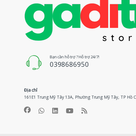
H
i
ệ
u
Đ
Bạn cần hỗ trợ ? Hỗ trợ 24/7!
0398686950
u
Q
Địa chỉ
u
161E1 Trung Mỹ Tây 13A, Phường Trung Mỹ Tây, TP Hồ C
a
y