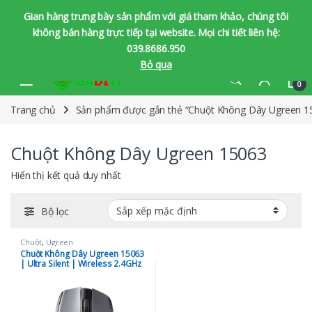
Gian hàng trưng bày sản phẩm với giá tham khảo, chúng tôi
không bán hàng trực tiếp tại website. Mọi chi tiết liên hệ:
039.8686.950
Bỏ qua
Bỏ qua để chuyển hướng
Bỏ qua nội dung
0
Trang chủ
Sản phẩm được gắn thẻ “Chuột Không Dây Ugreen 1
Chuột Không Dây Ugreen 15063
Hiển thị kết quả duy nhất
Bộ lọc
Chuột
,
Ugreen
Chuột Không Dây Ugreen 15063
| Ultra Silent | Wireless 2.4GHz