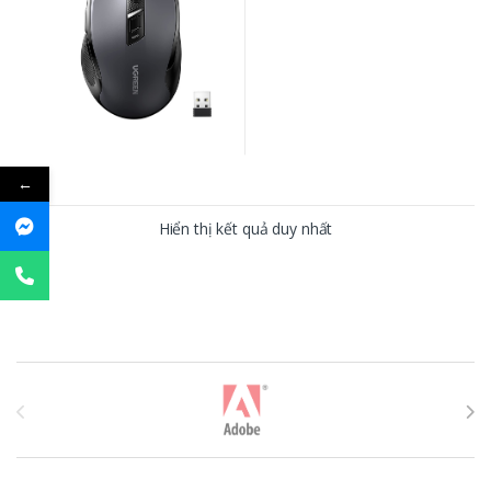
←
Hiển thị kết quả duy nhất
T
h
ư