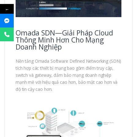
←
Omada SDN—Giải Pháp Cloud
Thông Minh Hơn Cho Mạng
Doanh Nghiệp
Nền tảng Omada Software Defined Networking (SDN)
tích hợp các thiết bị mạng bao gồm điểm truy cập,
switch và gateway, đảm bảo mạng doanh nghiệp
mạnh mẽ với hiệu quả cao hơn, bảo mật cao hơn và
độ tin cậy cao hơn.