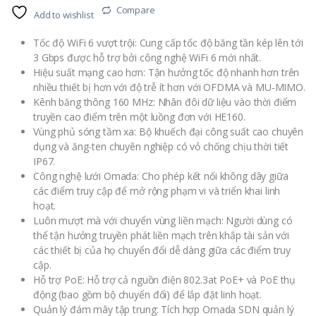
Compare
Add to wishlist
Tốc độ WiFi 6 vượt trội: Cung cấp tốc độ băng tần kép lên tới
3 Gbps được hỗ trợ bởi công nghệ WiFi 6 mới nhất.
Hiệu suất mạng cao hơn: Tận hưởng tốc độ nhanh hơn trên
nhiều thiết bị hơn với độ trễ ít hơn với OFDMA và MU-MIMO.
Kênh băng thông 160 MHz: Nhân đôi dữ liệu vào thời điểm
truyền cao điểm trên một luồng đơn với HE160.
Vùng phủ sóng tầm xa: Bộ khuếch đại công suất cao chuyên
dụng và ăng-ten chuyên nghiệp có vỏ chống chịu thời tiết
IP67.
Công nghệ lưới Omada: Cho phép kết nối không dây giữa
các điểm truy cập để mở rộng phạm vi và triển khai linh
hoạt.
Luôn mượt mà với chuyển vùng liền mạch: Người dùng có
thể tận hưởng truyền phát liền mạch trên khắp tài sản với
các thiết bị của họ chuyển đổi dễ dàng giữa các điểm truy
cập.
Hỗ trợ PoE: Hỗ trợ cả nguồn điện 802.3at PoE+ và PoE thụ
động (bao gồm bộ chuyển đổi) để lắp đặt linh hoạt.
Quản lý đám mây tập trung: Tích hợp Omada SDN quản lý