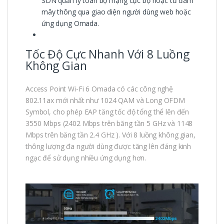
SDN quản lý toàn bộ mạng cục bộ hoặc từ đám
mây thông qua giao diện người dùng web hoặc
ứng dụng Omada.
Tốc Độ Cực Nhanh Với 8 Luồng
Không Gian
Access Point Wi-Fi 6 Omada có các công nghệ
802.11ax mới nhất như 1024 QAM và Long OFDM
Symbol, cho phép EAP tăng tốc độ tổng thể lên đến
3550 Mbps (2402 Mbps trên băng tần 5 GHz và 1148
Mbps trên băng tần 2.4 GHz ). Với 8 luồng không gian,
thông lượng đa người dùng được tăng lên đáng kinh
ngạc để sử dụng nhiều ứng dụng hơn.