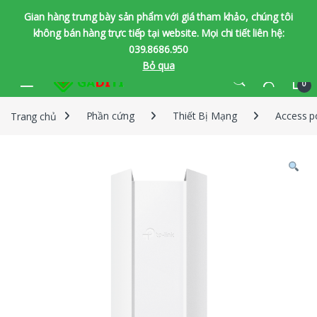
Gian hàng trưng bày sản phẩm với giá tham khảo, chúng tôi
không bán hàng trực tiếp tại website. Mọi chi tiết liên hệ:
039.8686.950
Bỏ qua
Bỏ qua để chuyển hướng
Bỏ qua nội dung
0
Trang chủ
Phần cứng
Thiết Bị Mạng
Access p