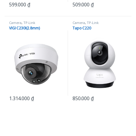
599.000
₫
509.000
₫
Camera
,
TP-Link
Camera
,
TP-Link
VIGI C230I(2.8mm)
Tapo C220
1.314.000
₫
850.000
₫