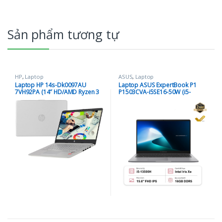
Sản phẩm tương tự
HP
,
Laptop
ASUS
,
Laptop
Laptop HP 14s-Dk0097AU
Laptop ASUS ExpertBook P1
7VH92PA (14″ HD/AMD Ryzen 3
P1503CVA-i5SE16-50W (i5-
3200U/4GB/1TB HDD/Windows
13500H | 16GB | 512GB | Intel
10 Home 64-Bit/1.5kg)
Iris Xe Graphics | 15.6′ FHD |
Win 11)