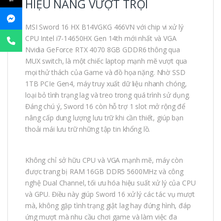
HIỆU NĂNG VƯỢT TRỘI
MSI Sword 16 HX B14VGKG 466VN với chip vi xử lý
CPU Intel i7-14650HX Gen 14th mới nhất và VGA
Nvidia GeForce RTX 4070 8GB GDDR6 thông qua
MUX switch, là một chiếc laptop mạnh mẽ vượt qua
mọi thử thách của Game và đồ họa nặng. Nhờ SSD
1TB PCIe Gen4, máy truy xuất dữ liệu nhanh chóng,
loại bỏ tình trạng lag và treo trong quá trình sử dụng.
Đáng chú ý, Sword 16 còn hỗ trợ 1 slot mở rộng để
nâng cấp dung lượng lưu trữ khi cần thiết, giúp bạn
thoải mái lưu trữ những tập tin khổng lồ.
Không chỉ sở hữu CPU và VGA mạnh mẽ, máy còn
được trang bị RAM 16GB DDR5 5600MHz và công
nghệ Dual Channel, tối ưu hóa hiệu suất xử lý của CPU
và GPU. Điều này giúp Sword 16 xử lý các tác vụ mượt
mà, không gặp tình trạng giật lag hay đứng hình, đáp
ứng mượt mà nhu cầu chơi game và làm việc đa