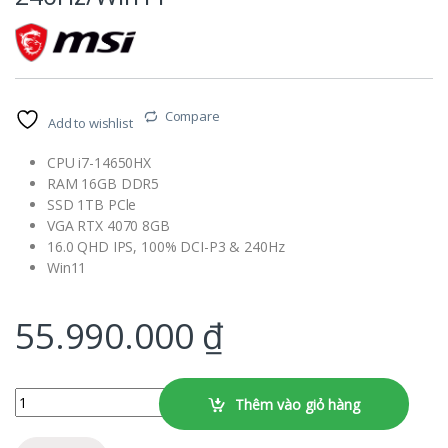
Compare
Add to wishlist
CPU i7-14650HX
RAM 16GB DDR5
SSD 1TB PCle
VGA RTX 4070 8GB
16.0 QHD IPS, 100% DCI-P3 & 240Hz
Win11
55.990.000
₫
Laptop MSI Sword 16 HX B14VGKG 466VN/CPU i7-14650HX/RAM 16
Thêm vào giỏ hàng