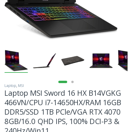
Laptop
,
MSI
Laptop MSI Sword 16 HX B14VGKG
466VN/CPU i7-14650HX/RAM 16GB
DDR5/SSD 1TB PCle/VGA RTX 4070
8GB/16.0 QHD IPS, 100% DCI-P3 &
240Hz/Win11