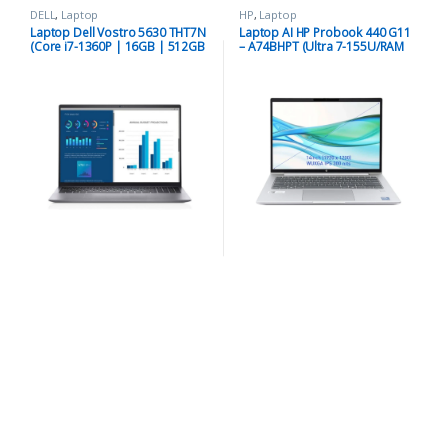
DELL
,
Laptop
HP
,
Laptop
Laptop Dell Vostro 5630 THT7N
Laptop AI HP Probook 440 G11
(Core i7-1360P | 16GB | 512GB
– A74BHPT (Ultra 7-155U/RAM
| RTX 2050 4GB | 16.0 inch
16GB/Onboard/512GB
FHD+ | Win 11 | Bạc)
SSD/Windows 11)