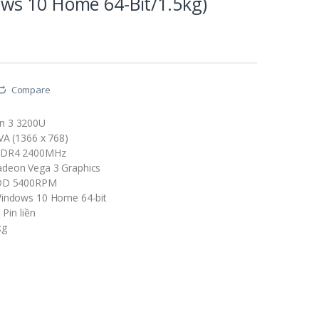
s 10 Home 64-Bit/1.5kg)
Compare
n 3 3200U
VA (1366 x 768)
DDR4 2400MHz
deon Vega 3 Graphics
HDD 5400RPM
Windows 10 Home 64-bit
 Pin liền
kg