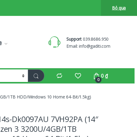
Bỏ qua
Support
039.8686.950
ệ
Email:
info@gaditi.com
0
₫
0
GB/1TB HDD/Windows 10 Home 64-Bit/1.5kg)
14s-Dk0097AU 7VH92PA (14″
zen 3 3200U/4GB/1TB