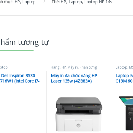
h mục:
HP
,
Laptop
Thẻ:
HP
,
Laptop
,
Laptop HP 14s
phẩm tương tự
ptop
Hãng
,
HP
,
Máy in
,
Phần cứng
Laptop
,
MS
Dell Inspiron 3530
Máy in đa chức năng HP
Laptop M
716W1 (Intel Core i7-
Laser 135w (4ZB83A)
C13M 60
| 16GB | 512GB | MX
1355U/R
15.6 inch FHD | Win 11
LPDDR4/
e | Bạc)
PCIe/VG
IPS/Win1