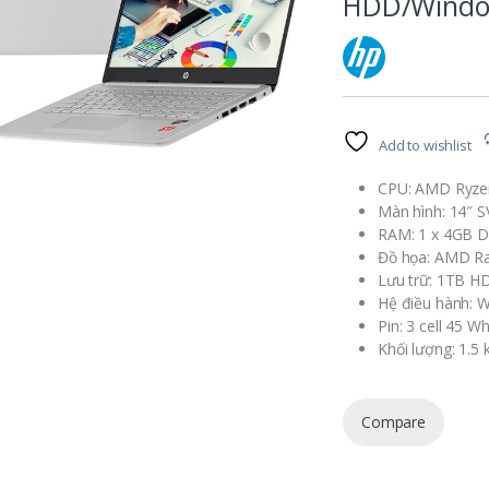
HDD/Window
Add to wishlist
CPU: AMD Ryze
Màn hình: 14″ S
RAM: 1 x 4GB 
Đồ họa: AMD Ra
Lưu trữ: 1TB 
Hệ điều hành: 
Pin: 3 cell 45 Wh
Khối lượng: 1.5 
Compare