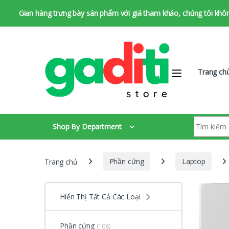
Gian hàng trưng bày sản phẩm với giá tham khảo, chúng tôi không 
Bỏ qua để chuyển hướng
Bỏ qua nội dung
Trang ch
Tìm kiếm:
Shop By Department
Trang chủ
Phần cứng
Laptop
Hiển Thị Tất Cả Các Loại
Phần cứng
(108)