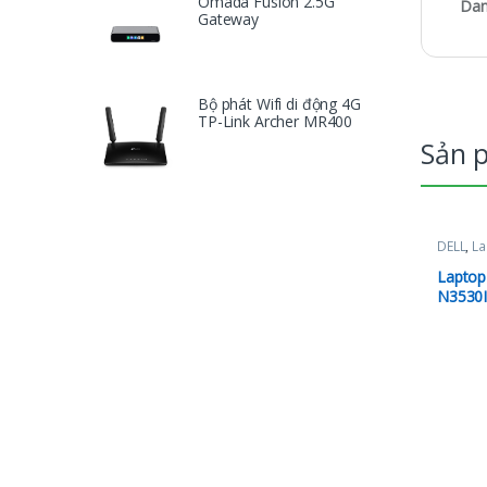
Omada Fusion 2.5G
Dan
Gateway
Bộ phát Wifi di động 4G
TP-Link Archer MR400
Sản 
DELL
,
La
Laptop 
N3530I
1355U 
550 | 
| Offic