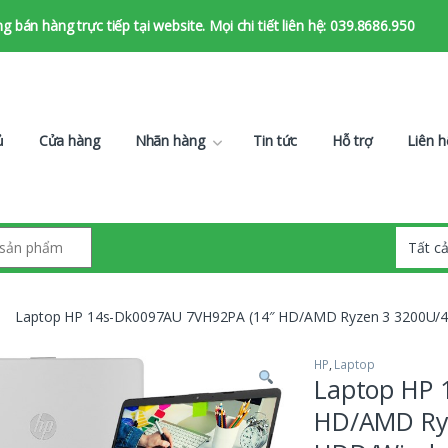
bán hàng trực tiếp tại website. Mọi chi tiết liên hệ: 039.8686.950
ủ
Cửa hàng
Nhãn hàng
Tin tức
Hỗ trợ
Liên h
Laptop HP 14s-Dk0097AU 7VH92PA (14″ HD/AMD Ryzen 3 3200U/4
HP
,
Laptop
Laptop HP 
HD/AMD Ry