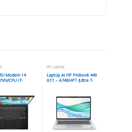
I
HP
,
Laptop
SI Modern 14
Laptop AI HP Probook 440
7VN/CPU i7-
G11 – A74BHPT (Ultra 7-
AM 16GB
155U/RAM
SSD 512GB
16GB/Onboard/512GB
A Onboard/14.0 FHD
SSD/Windows 11)
1