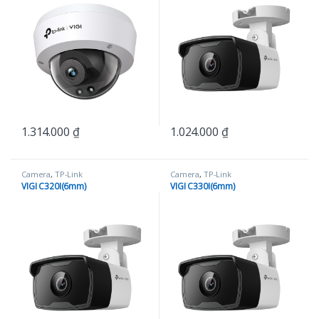
1.314.000
₫
1.024.000
₫
Camera
,
TP-Link
Camera
,
TP-Link
VIGI C320I(6mm)
VIGI C330I(6mm)