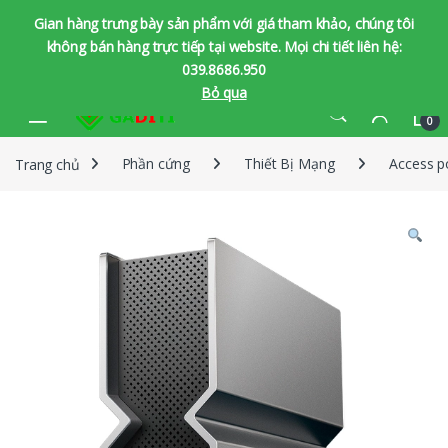
Gian hàng trưng bày sản phẩm với giá tham khảo, chúng tôi
không bán hàng trực tiếp tại website. Mọi chi tiết liên hệ:
039.8686.950
Bỏ qua
Bỏ qua để chuyển hướng
Bỏ qua nội dung
0
Trang chủ
Phần cứng
Thiết Bị Mạng
Access p