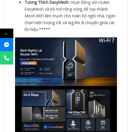
Tương Thích EasyMesh:
Hoạt động với router
EasyMesh và bộ mở rộng sóng để tạo thành
Mesh WiFi liền mạch cho toàn bộ ngôi nhà, ngăn
chặn hiện tượng rớt và lag khi di chuyển giữa các
tín hiệu.*****
←