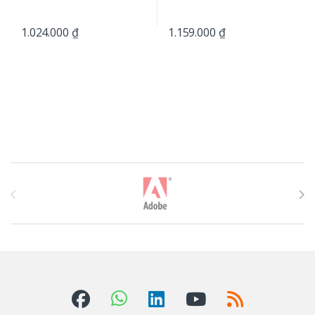
1.024.000
₫
1.159.000
₫
T
h
ư
ơ
n