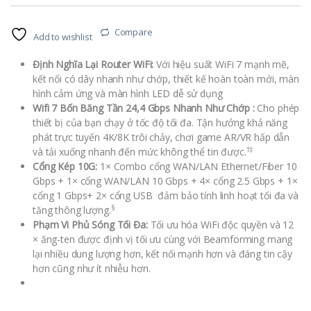
Compare
Add to wishlist
Định Nghĩa Lại Router WiFi:
Với hiệu suất WiFi 7 mạnh mẽ,
kết nối có dây nhanh như chớp, thiết kế hoàn toàn mới, màn
hình cảm ứng và màn hình LED dễ sử dụng
Wifi 7 Bốn Băng Tần 24,4 Gbps Nhanh Như Chớp :
Cho phép
thiết bị của bạn chạy ở tốc độ tối đa. Tận hưởng khả năng
phát trực tuyến 4K/8K trôi chảy, chơi game AR/VR hấp dẫn
†‡
và tải xuống nhanh đến mức không thể tin được.
Cổng Kép 10G:
1× Combo cổng WAN/LAN Ethernet/Fiber 10
Gbps + 1× cổng WAN/LAN 10 Gbps + 4× cổng 2.5 Gbps + 1×
cổng 1 Gbps+ 2× cổng USB đảm bảo tính linh hoạt tối đa và
§
tăng thông lượng.
Phạm Vi Phủ Sóng Tối Đa:
Tối ưu hóa WiFi độc quyền và 12
× ăng-ten được định vị tối ưu cùng với Beamforming mang
lại nhiều dung lượng hơn, kết nối mạnh hơn và đáng tin cậy
hơn cũng như ít nhiễu hơn.