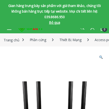
Gian hàng trưng bày sản phẩm với giá tham khảo, chúng tôi
không bán hàng trực tiếp tại website. Mọi chi tiết liên hệ:
039.8686.950
Bỏ qua
Bỏ qua để chuyển hướng
Bỏ qua nội dung
0
Trang chủ
Phần cứng
Thiết Bị Mạng
Access p