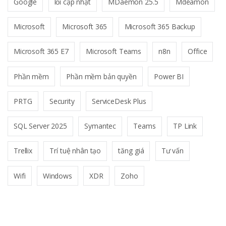
Google
lỗi cập nhật
MDaemon 25.5
Mdeamon
Microsoft
Microsoft 365
Microsoft 365 Backup
Microsoft 365 E7
Microsoft Teams
n8n
Office
Phần mềm
Phần mềm bản quyền
Power BI
PRTG
Security
ServiceDesk Plus
SQL Server 2025
Symantec
Teams
TP Link
Trellix
Trí tuệ nhân tạo
tăng giá
Tư vấn
Wifi
Windows
XDR
Zoho